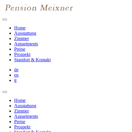
Home
Ausstattung
Zimmer
Appartments
Preise
Prospekt
Standort & Kontakt
de
en
it
Home
Ausstattung
Zimmer
Appartments
Preise
Prospekt